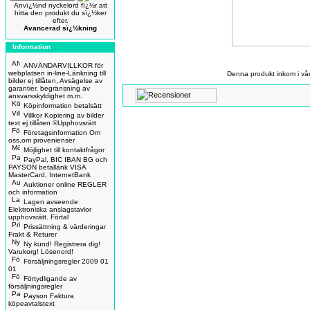
Anvï¿½nd nyckelord fï¿½r att
hitta den produkt du sï¿½ker
efter.
Avancerad sï¿½kning
Information
ANVÄNDARVILLKOR för
webplatsen in-line-Länkning till
Denna produkt inkom i vå
bilder ej tillåten, Avsägelse av
garantier, begränsning av
ansvarsskyldighet m.m.
Köpinformation betalsätt
Villkor Kopiering av bilder
text ej tillåten ©Upphovsrätt
Företagsinformation Om
oss,om provenienser
Möjlighet till kontaktfrågor
PayPal, BIC IBAN BG och
PAYSON betallänk VISA
MasterCard, InternetBank
Auktioner online REGLER
och information
Lagen avseende
Elektroniska anslagstavlor
upphovsrätt. Förtal
Prissättning & värderingar
Frakt & Returer
Ny kund! Registrera dig!
Varukorg! Lösenord!
Försäljningsregler 2009 01
01
Förtydligande av
försäljningsregler
Payson Faktura
köpeavtalstext