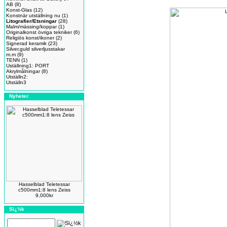
AB
(8)
Konst-Glas
(12)
Konstnär utställning nu
(1)
Litografier/Etsningar
(28)
Malm/mässing/koppar
(1)
Originalkonst övriga tekniker
(6)
Religiös konst/ikoner
(2)
Signerad keramik
(23)
Silver,guld silverljusstakar
m.m
(9)
TENN
(1)
Uställning1: PORT
Akrylmålningar
(8)
Utställn2:
Utställn3
Nyheter.
Hasselblad Teletessar
c500mm1:8 lens Zeiss
9,000kr
Sï¿½k