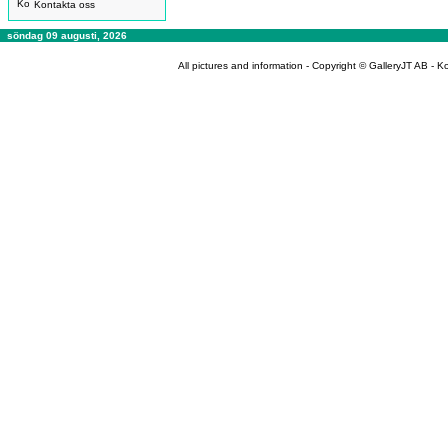
Kontakta oss
söndag 09 augusti, 2026
All pictures and information - Copyright © GalleryJT AB -