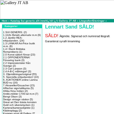
Hem
»
Katalog Sui generis allt innehï¿½ll ï¿½ Gallery JT AB
»
Litografier/Etsningar
»
Lennart Sand SÅLD!
Kategorier
1 SUI GENERIS:
(2)
SÅLD!
1.1Info Betaln.alternativ m.m
(9)
Älgmöte. Signerad och numrerad litografi.
1.2 Jämför REA-
erbjudanden.
(24)
Garanterat syrafri inramning
1.3 LÄNKAR Art-Price butik
m.m.
(6)
1.4 I Bank Brittiska
Romantikens
(1)
2.0 Konst säkert förvar
(23)
2.1 OPPONENTERNA!
Förvaring bank
(3)
2.2 Impressionister från
Sverige
(2)
2.3 Carl Larsson
(3)
2.4 A-B-C målningar!
(3)
3. Oljemålningar/original
(55)
5. Speciella erbjudanden!
(10)
6. AUKTIONER online Lämna
BUD nu
(16)
7.Akvareller/Gouacher
(15)
Affischer sign/sällsynta
(5)
Afrika Kina Indien
(2)
Antikt,möbler 1700-tal m.m
(7)
Bengt Olson
(3)
Design vintage väskor
(5)
Great art Den bästa konsten
Guld och silversmycken
(1)
Kamera/kameraobjektiv
(1)
Klädesplagg
(2)
Kommer snart till Gallery JT