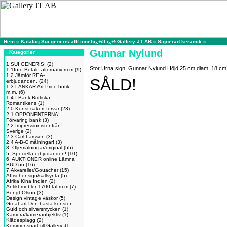
Hem
»
Katalog Sui generis allt innehï¿½ll ï¿½ Gallery JT AB
»
Signerad keramik
»
Gunnar Nylund
Kategorier
1 SUI GENERIS:
(2)
Stor Urna sign. Gunnar Nylund Höjd 25 cm diam. 18 cm
1.1Info Betaln.alternativ m.m
(9)
1.2 Jämför REA-
SÅLD!
erbjudanden.
(24)
1.3 LÄNKAR Art-Price butik
m.m.
(6)
1.4 I Bank Brittiska
Romantikens
(1)
2.0 Konst säkert förvar
(23)
2.1 OPPONENTERNA!
Förvaring bank
(3)
2.2 Impressionister från
Sverige
(2)
2.3 Carl Larsson
(3)
2.4 A-B-C målningar!
(3)
3. Oljemålningar/original
(55)
5. Speciella erbjudanden!
(10)
6. AUKTIONER online Lämna
BUD nu
(16)
7.Akvareller/Gouacher
(15)
Affischer sign/sällsynta
(5)
Afrika Kina Indien
(2)
Antikt,möbler 1700-tal m.m
(7)
Bengt Olson
(3)
Design vintage väskor
(5)
Great art Den bästa konsten
Guld och silversmycken
(1)
Kamera/kameraobjektiv
(1)
Klädesplagg
(2)
Kommer snart till Gallery JT