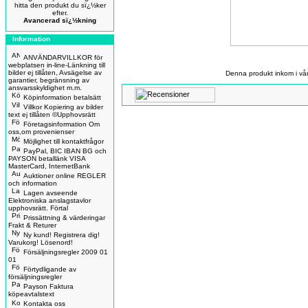
hitta den produkt du sï¿½ker
efter.
Avancerad sï¿½kning
Information
ANVÄNDARVILLKOR för
webplatsen in-line-Länkning till
bilder ej tillåten, Avsägelse av
Denna produkt inkom i vå
garantier, begränsning av
ansvarsskyldighet m.m.
Köpinformation betalsätt
Villkor Kopiering av bilder
text ej tillåten ©Upphovsrätt
Företagsinformation Om
oss,om provenienser
Möjlighet till kontaktfrågor
PayPal, BIC IBAN BG och
PAYSON betallänk VISA
MasterCard, InternetBank
Auktioner online REGLER
och information
Lagen avseende
Elektroniska anslagstavlor
upphovsrätt. Förtal
Prissättning & värderingar
Frakt & Returer
Ny kund! Registrera dig!
Varukorg! Lösenord!
Försäljningsregler 2009 01
01
Förtydligande av
försäljningsregler
Payson Faktura
köpeavtalstext
Kontakta oss