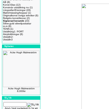
AB
(8)
Konst-Glas
(12)
Konstnär utställning nu
(1)
Litografier/Etsningar
(28)
Malm/mässing/koppar
(1)
Originalkonst övriga tekniker
(6)
Religiös konst/ikoner
(2)
Signerad keramik
(23)
Silver,guld silverljusstakar
m.m
(9)
TENN
(1)
Uställning1: PORT
Akrylmålningar
(8)
Utställn2:
Utställn3
Nyheter.
Acke Hugh Malmeström
8,000kr
Sï¿½k
Anvï¿½nd nyckelord fï¿½r att