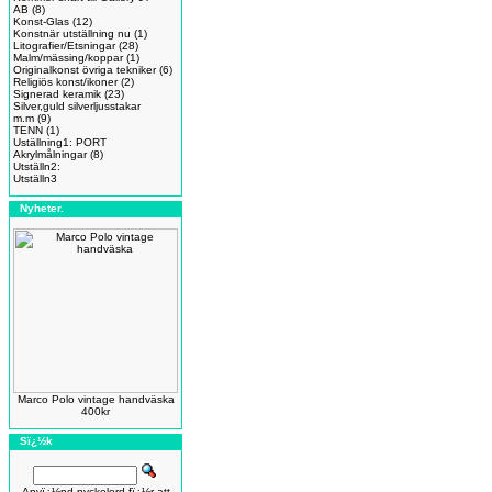
AB
(8)
Konst-Glas
(12)
Konstnär utställning nu
(1)
Litografier/Etsningar
(28)
Malm/mässing/koppar
(1)
Originalkonst övriga tekniker
(6)
Religiös konst/ikoner
(2)
Signerad keramik
(23)
Silver,guld silverljusstakar
m.m
(9)
TENN
(1)
Uställning1: PORT
Akrylmålningar
(8)
Utställn2:
Utställn3
Nyheter.
Marco Polo vintage handväska
400kr
Sï¿½k
Anvï¿½nd nyckelord fï¿½r att