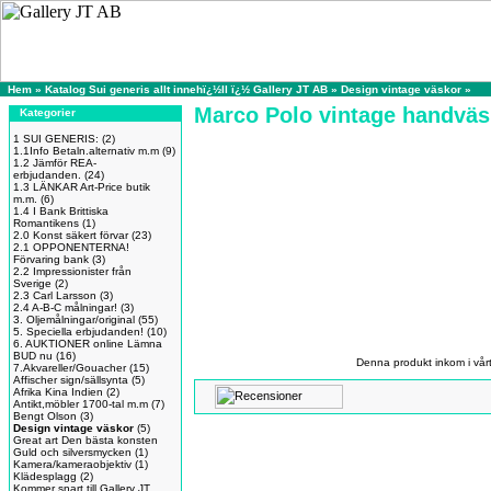
Hem
»
Katalog Sui generis allt innehï¿½ll ï¿½ Gallery JT AB
»
Design vintage väskor
»
Marco Polo vintage handvä
Kategorier
1 SUI GENERIS:
(2)
1.1Info Betaln.alternativ m.m
(9)
1.2 Jämför REA-
erbjudanden.
(24)
1.3 LÄNKAR Art-Price butik
m.m.
(6)
1.4 I Bank Brittiska
Romantikens
(1)
2.0 Konst säkert förvar
(23)
2.1 OPPONENTERNA!
Förvaring bank
(3)
2.2 Impressionister från
Sverige
(2)
2.3 Carl Larsson
(3)
2.4 A-B-C målningar!
(3)
3. Oljemålningar/original
(55)
5. Speciella erbjudanden!
(10)
6. AUKTIONER online Lämna
BUD nu
(16)
Denna produkt inkom i vår
7.Akvareller/Gouacher
(15)
Affischer sign/sällsynta
(5)
Afrika Kina Indien
(2)
Antikt,möbler 1700-tal m.m
(7)
Bengt Olson
(3)
Design vintage väskor
(5)
Great art Den bästa konsten
Guld och silversmycken
(1)
Kamera/kameraobjektiv
(1)
Klädesplagg
(2)
Kommer snart till Gallery JT