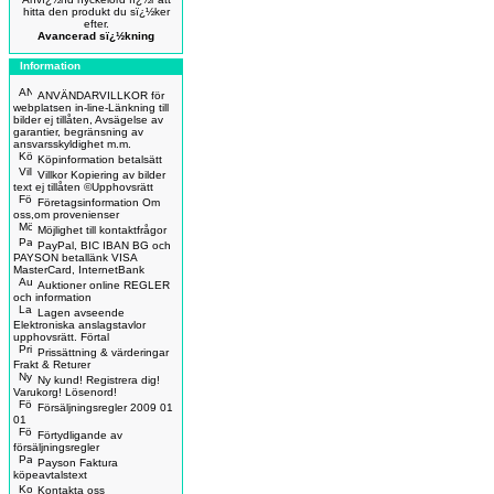
hitta den produkt du sï¿½ker
efter.
Avancerad sï¿½kning
Information
ANVÄNDARVILLKOR för
webplatsen in-line-Länkning till
bilder ej tillåten, Avsägelse av
garantier, begränsning av
ansvarsskyldighet m.m.
Köpinformation betalsätt
Villkor Kopiering av bilder
text ej tillåten ©Upphovsrätt
Företagsinformation Om
oss,om provenienser
Möjlighet till kontaktfrågor
PayPal, BIC IBAN BG och
PAYSON betallänk VISA
MasterCard, InternetBank
Auktioner online REGLER
och information
Lagen avseende
Elektroniska anslagstavlor
upphovsrätt. Förtal
Prissättning & värderingar
Frakt & Returer
Ny kund! Registrera dig!
Varukorg! Lösenord!
Försäljningsregler 2009 01
01
Förtydligande av
försäljningsregler
Payson Faktura
köpeavtalstext
Kontakta oss