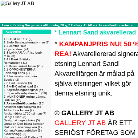
Hem
»
Katalog Sui generis allt innehï¿½ll ï¿½ Gallery JT AB
»
7.Akvareller/Gouacher
»
* Lennart Sand akvarellerad
Kategorier
1 SUI GENERIS:
(2)
*
KAMPANJPRIS NU! 50 
1.1Info Betaln.alternativ m.m
(9)
1.2 Jämför REA-
erbjudanden.
(24)
REA!
Akvarellererad signer
1.3 LÄNKAR Art-Price butik
m.m.
(6)
1.4 I Bank Brittiska
etsning Lennart Sand!
Romantikens
(1)
2.0 Konst säkert förvar
(23)
2.1 OPPONENTERNA!
Akvarellfärgen är målad på
Förvaring bank
(3)
2.2 Impressionister från
Sverige
(2)
själva etsningen vilket gör
2.3 Carl Larsson
(3)
2.4 A-B-C målningar!
(3)
3. Oljemålningar/original
(55)
denna etsning unik.
5. Speciella erbjudanden!
(10)
6. AUKTIONER online Lämna
BUD nu
(16)
7.Akvareller/Gouacher
(15)
Affischer sign/sällsynta
(5)
Afrika Kina Indien
(2)
© GALLERY JT AB
Antikt,möbler 1700-tal m.m
(7)
Bengt Olson
(3)
Design vintage väskor
(5)
GALLERY JT AB
ÄR ETT
Great art Den bästa konsten
Guld och silversmycken
(1)
Kamera/kameraobjektiv
(1)
SERIÖST FÖRETAG SOM
Klädesplagg
(2)
Kommer snart till Gallery JT