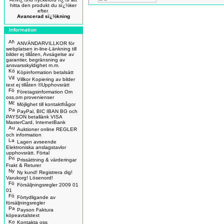
hitta den produkt du sï¿½ker
efter.
Avancerad sï¿½kning
Information
ANVÄNDARVILLKOR för
webplatsen in-line-Länkning till
bilder ej tillåten, Avsägelse av
garantier, begränsning av
ansvarsskyldighet m.m.
Köpinformation betalsätt
Villkor Kopiering av bilder
text ej tillåten ©Upphovsrätt
Företagsinformation Om
oss,om provenienser
Möjlighet till kontaktfrågor
PayPal, BIC IBAN BG och
PAYSON betallänk VISA
MasterCard, InternetBank
Auktioner online REGLER
och information
Lagen avseende
Elektroniska anslagstavlor
upphovsrätt. Förtal
Prissättning & värderingar
Frakt & Returer
Ny kund! Registrera dig!
Varukorg! Lösenord!
Försäljningsregler 2009 01
01
Förtydligande av
försäljningsregler
Payson Faktura
köpeavtalstext
Kontakta oss