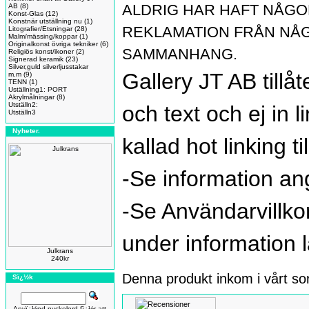
ALDRIG HAR HAFT NÅG
AB
(8)
Konst-Glas
(12)
Konstnär utställning nu
(1)
REKLAMATION FRÅN NÅG
Litografier/Etsningar
(28)
Malm/mässing/koppar
(1)
Originalkonst övriga tekniker
(6)
SAMMANHANG.
Religiös konst/ikoner
(2)
Signerad keramik
(23)
Silver,guld silverljusstakar
Gallery JT AB tillå
m.m
(9)
TENN
(1)
Uställning1: PORT
Akrylmålningar
(8)
Utställn2:
och text och ej in l
Utställn3
Nyheter.
kallad hot linking til
-Se information a
-Se Användarvillko
under information l
Julkrans
240kr
Denna produkt inkom i vårt so
Sï¿½k
Anvï¿½nd nyckelord fï¿½r att