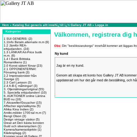
Hem
»
Katalog Sui generis allt innehï¿½ll ï¿½ Gallery JT AB
»
Logga in
Kategorier
Välkommen, registrera dig h
1 SUI GENERIS:
(2)
1.1Info Betaln.alternativ m.m
(9)
1.2 Jämför REA-
Obs:
Din "besöksvarukorgs" innehåll kommer att läggas ih
erbjudanden.
(24)
1.3 LÄNKAR Art-Price butik
Ny kund
m.m.
(6)
1.4 I Bank Brittiska
Romantikens
(1)
Jag är en ny kund.
2.0 Konst säkert förvar
(23)
2.1 OPPONENTERNA!
Förvaring bank
(3)
Genom att skapa ett konto hos Gallery JT AB kommer 
2.2 Impressionister från
Sverige
(2)
uppdaterad om hur det går med din beställning, och hålla
2.3 Carl Larsson
(3)
2.4 A-B-C målningar!
(3)
3. Oljemålningar/original
(55)
5. Speciella erbjudanden!
(10)
6. AUKTIONER online Lämna
BUD nu
(16)
7.Akvareller/Gouacher
(15)
Affischer sign/sällsynta
(5)
Afrika Kina Indien
(2)
Antikt,möbler 1700-tal m.m
(7)
Bengt Olson
(3)
Design vintage väskor
(5)
Great art Den bästa konsten
Guld och silversmycken
(1)
Kamera/kameraobjektiv
(1)
Klädesplagg
(2)
Kommer snart till Gallery JT