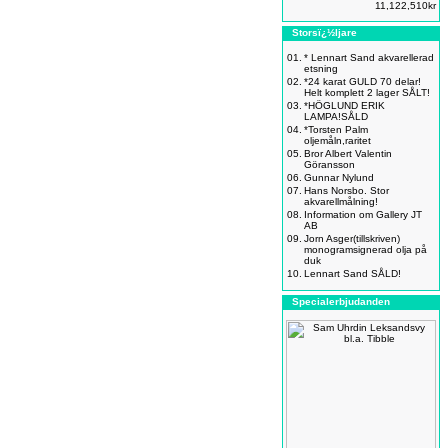
11,122,510kr
Storsï¿½ljare
01.
* Lennart Sand akvarellerad
etsning
02.
*24 karat GULD 70 delar!
Helt komplett 2 lager SÅLT!
03.
*HÖGLUND ERIK
LAMPA!SÅLD
04.
*Torsten Palm
oljemåln,raritet
05.
Bror Albert Valentin
Göransson
06.
Gunnar Nylund
07.
Hans Norsbo. Stor
akvarellmålning!
08.
Information om Gallery JT
AB
09.
Jorn Asger(tillskriven)
monogramsignerad olja på
duk
10.
Lennart Sand SÅLD!
Specialerbjudanden