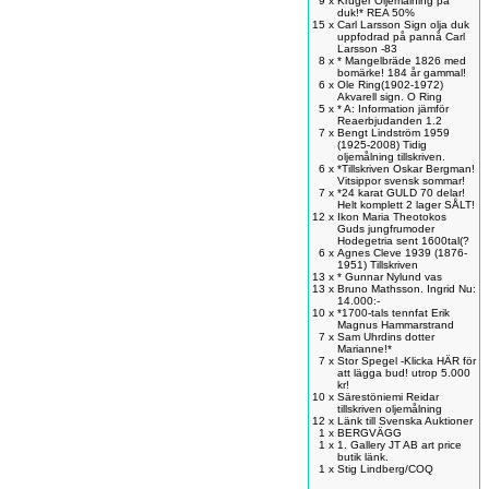
9 x
Krüger Oljemålning på
duk!* REA 50%
15 x
Carl Larsson Sign olja duk
uppfodrad på pannå Carl
Larsson -83
8 x
* Mangelbräde 1826 med
bomärke! 184 år gammal!
6 x
Ole Ring(1902-1972)
Akvarell sign. O Ring
5 x
* A: Information jämför
Reaerbjudanden 1.2
7 x
Bengt Lindström 1959
(1925-2008) Tidig
oljemålning tillskriven.
6 x
*Tillskriven Oskar Bergman!
Vitsippor svensk sommar!
7 x
*24 karat GULD 70 delar!
Helt komplett 2 lager SÅLT!
12 x
Ikon Maria Theotokos
Guds jungfrumoder
Hodegetria sent 1600tal(?
6 x
Agnes Cleve 1939 (1876-
1951) Tillskriven
13 x
* Gunnar Nylund vas
13 x
Bruno Mathsson. Ingrid Nu:
14.000:-
10 x
*1700-tals tennfat Erik
Magnus Hammarstrand
7 x
Sam Uhrdins dotter
Marianne!*
7 x
Stor Spegel -Klicka HÄR för
att lägga bud! utrop 5.000
kr!
10 x
Särestöniemi Reidar
tillskriven oljemålning
12 x
Länk till Svenska Auktioner
1 x
BERGVÄGG
1 x
1. Gallery JT AB art price
butik länk.
1 x
Stig Lindberg/COQ