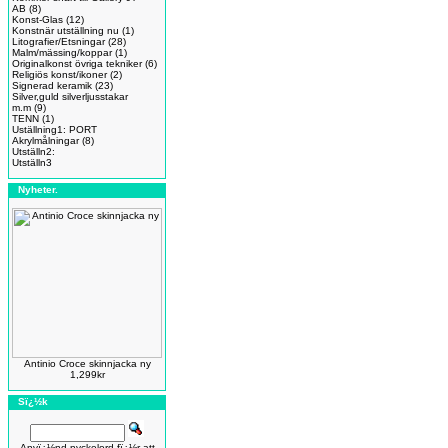
AB
(8)
Konst-Glas
(12)
Konstnär utställning nu
(1)
Litografier/Etsningar
(28)
Malm/mässing/koppar
(1)
Originalkonst övriga tekniker
(6)
Religiös konst/ikoner
(2)
Signerad keramik
(23)
Silver,guld silverljusstakar
m.m
(9)
TENN
(1)
Uställning1: PORT
Akrylmålningar
(8)
Utställn2:
Utställn3
Nyheter.
Antinio Croce skinnjacka ny
1,299kr
Sï¿½k
Anvï¿½nd nyckelord fï¿½r att