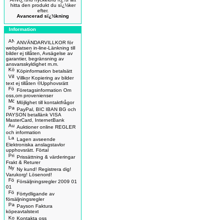
hitta den produkt du sï¿½ker
efter.
Avancerad sï¿½kning
Information
ANVÄNDARVILLKOR för
webplatsen in-line-Länkning till
bilder ej tillåten, Avsägelse av
garantier, begränsning av
ansvarsskyldighet m.m.
Köpinformation betalsätt
Villkor Kopiering av bilder
text ej tillåten ©Upphovsrätt
Företagsinformation Om
oss,om provenienser
Möjlighet till kontaktfrågor
PayPal, BIC IBAN BG och
PAYSON betallänk VISA
MasterCard, InternetBank
Auktioner online REGLER
och information
Lagen avseende
Elektroniska anslagstavlor
upphovsrätt. Förtal
Prissättning & värderingar
Frakt & Returer
Ny kund! Registrera dig!
Varukorg! Lösenord!
Försäljningsregler 2009 01
01
Förtydligande av
försäljningsregler
Payson Faktura
köpeavtalstext
Kontakta oss