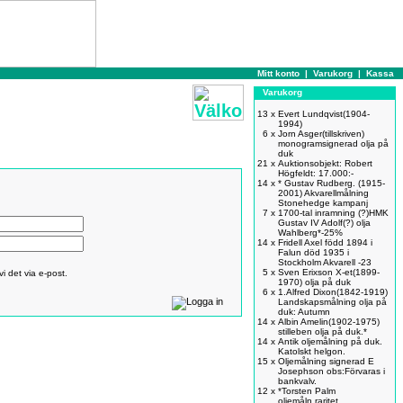
Mitt konto
|
Varukorg
|
Kassa
Varukorg
13 x
Evert Lundqvist(1904-
1994)
6 x
Jorn Asger(tillskriven)
monogramsignerad olja på
duk
21 x
Auktionsobjekt: Robert
Högfeldt: 17.000:-
14 x
* Gustav Rudberg. (1915-
2001) Akvarellmålning
Stonehedge kampanj
7 x
1700-tal inramning (?)HMK
Gustav IV Adolf(?) olja
Wahlberg*-25%
14 x
Fridell Axel född 1894 i
Falun död 1935 i
Stockholm Akvarell -23
5 x
Sven Erixson X-et(1899-
i det via e-post.
1970) olja på duk
6 x
1.Alfred Dixon(1842-1919)
Landskapsmålning olja på
duk: Autumn
14 x
Albin Amelin(1902-1975)
stilleben olja på duk.*
14 x
Antik oljemålning på duk.
Katolskt helgon.
15 x
Oljemålning signerad E
Josephson obs:Förvaras i
bankvalv.
12 x
*Torsten Palm
oljemåln,raritet