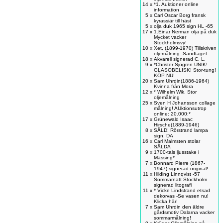
14 x
*1. Auktioner online
information
5 x
Carl Oscar Borg fransk
kyrassiär till häst
5 x
olja duk 1965 sign HL -65
17 x
1.Einar Nerman olja på duk
Mycket vacker
Stockholmsvy!
10 x
Xet, (1899-1970) Tillskriven
oljemålning. Sandtaget.
18 x
Akvarell signerad C. L.
9 x
*Christer Sjögren UNIK!
GLASOBELISK! Stor-tung!
KÖP NU!
20 x
Sam Uhrdin(1886-1964)
Kvinna från Mora
12 x
* Wilhelm Wik. Stor
oljemålning
25 x
Sven H Johansson collage
målning! AUktionsutrop
online: 20.000:*
17 x
Grünewald Isaac
Hirsche(1889-1946)
8 x
SÅLD! Rörstrand lampa
sign. DA
16 x
Carl Malmsten stolar
SÅLDA
9 x
1700-tals ljusstake i
Mässing*
7 x
Bonnard Pierre (1867-
1947) signerad original!
11 x
Hilding Linnqvist -57
Sommarnatt Stockholm
signerad litografi
11 x
* Vicke Lindstrand etsad
dekorvas -Se vasen nu!
Klicka här!
7 x
Sam Uhrdin den äldre
gårdsmotiv Dalarna vacker
sommarmålning!