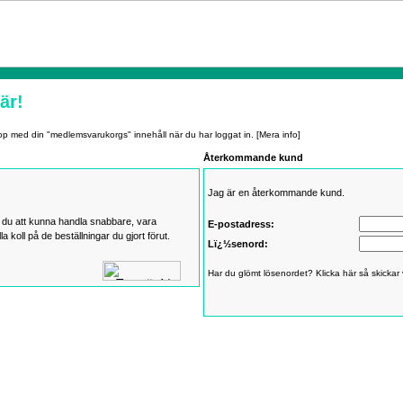
är!
op med din "medlemsvarukorgs" innehåll när du har loggat in.
[Mera info]
Återkommande kund
Jag är en återkommande kund.
du att kunna handla snabbare, vara
E-postadress:
 koll på de beställningar du gjort förut.
Lï¿½senord:
Har du glömt lösenordet? Klicka här så skickar v