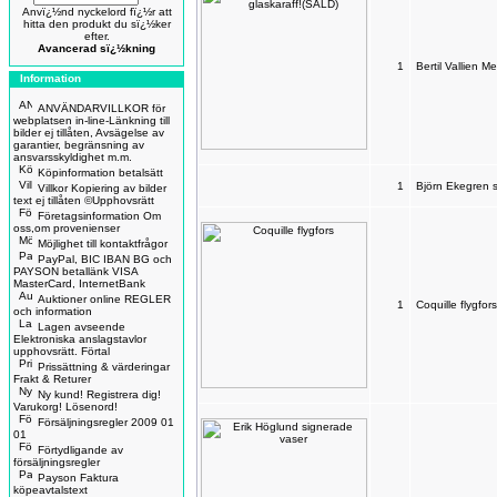
Anvï¿½nd nyckelord fï¿½r att
hitta den produkt du sï¿½ker
efter.
Avancerad sï¿½kning
1
Bertil Vallien M
Information
ANVÄNDARVILLKOR för
webplatsen in-line-Länkning till
bilder ej tillåten, Avsägelse av
garantier, begränsning av
ansvarsskyldighet m.m.
Köpinformation betalsätt
1
Björn Ekegren s
Villkor Kopiering av bilder
text ej tillåten ©Upphovsrätt
Företagsinformation Om
oss,om provenienser
Möjlighet till kontaktfrågor
PayPal, BIC IBAN BG och
PAYSON betallänk VISA
MasterCard, InternetBank
Auktioner online REGLER
1
Coquille flygfors
och information
Lagen avseende
Elektroniska anslagstavlor
upphovsrätt. Förtal
Prissättning & värderingar
Frakt & Returer
Ny kund! Registrera dig!
Varukorg! Lösenord!
Försäljningsregler 2009 01
01
Förtydligande av
försäljningsregler
Payson Faktura
köpeavtalstext