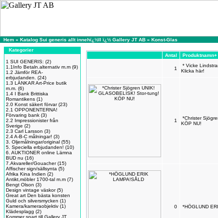
Hem
»
Katalog Sui generis allt innehï¿½ll ï¿½ Gallery JT AB
»
Konst-Glas
Kategorier
Antal
Produktnamn+
1 SUI GENERIS:
(2)
* Vicke Lindstr
1.1Info Betaln.alternativ m.m
(9)
1
Klicka här!
1.2 Jämför REA-
erbjudanden.
(24)
1.3 LÄNKAR Art-Price butik
m.m.
(6)
1.4 I Bank Brittiska
Romantikens
(1)
2.0 Konst säkert förvar
(23)
2.1 OPPONENTERNA!
Förvaring bank
(3)
*Christer Sjög
2.2 Impressionister från
1
KÖP NU!
Sverige
(2)
2.3 Carl Larsson
(3)
2.4 A-B-C målningar!
(3)
3. Oljemålningar/original
(55)
5. Speciella erbjudanden!
(10)
6. AUKTIONER online Lämna
BUD nu
(16)
7.Akvareller/Gouacher
(15)
Affischer sign/sällsynta
(5)
Afrika Kina Indien
(2)
Antikt,möbler 1700-tal m.m
(7)
Bengt Olson
(3)
Design vintage väskor
(5)
Great art Den bästa konsten
Guld och silversmycken
(1)
Kamera/kameraobjektiv
(1)
0
*HÖGLUND ER
Klädesplagg
(2)
Kommer snart till Gallery JT