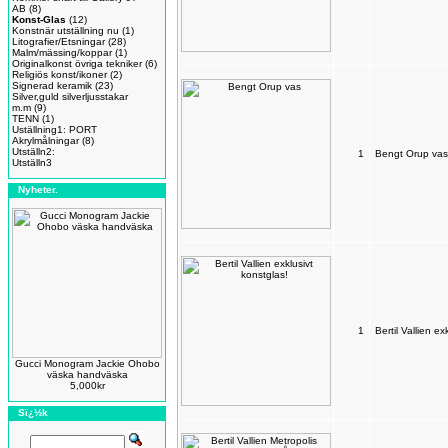
AB
(8)
Konst-Glas
(12)
Konstnär utställning nu
(1)
Litografier/Etsningar
(28)
Malm/mässing/koppar
(1)
Originalkonst övriga tekniker
(6)
Religiös konst/ikoner
(2)
Signerad keramik
(23)
Silver,guld silverljusstakar
m.m
(9)
TENN
(1)
Uställning1: PORT
Akrylmålningar
(8)
Utställn2:
1
Bengt Orup vas
Utställn3
Nyheter.
1
Bertil Vallien ex
Gucci Monogram Jackie Ohobo
väska handväska
5,000kr
Sï¿½k