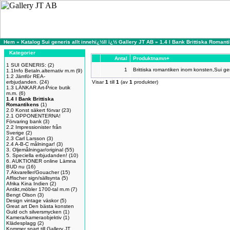
Hem
»
Katalog Sui generis allt innehï¿½ll ï¿½ Gallery JT AB
»
1.4 I Bank Brittiska Romant
Kategorier
Antal
Produktnamn+
1 SUI GENERIS:
(2)
1
Brittiska romantiken inom konsten,Sui ge
1.1Info Betaln.alternativ m.m
(9)
1.2 Jämför REA-
erbjudanden.
(24)
Visar
1
till
1
(av
1
produkter)
1.3 LÄNKAR Art-Price butik
m.m.
(6)
1.4 I Bank Brittiska
Romantikens
(1)
2.0 Konst säkert förvar
(23)
2.1 OPPONENTERNA!
Förvaring bank
(3)
2.2 Impressionister från
Sverige
(2)
2.3 Carl Larsson
(3)
2.4 A-B-C målningar!
(3)
3. Oljemålningar/original
(55)
5. Speciella erbjudanden!
(10)
6. AUKTIONER online Lämna
BUD nu
(16)
7.Akvareller/Gouacher
(15)
Affischer sign/sällsynta
(5)
Afrika Kina Indien
(2)
Antikt,möbler 1700-tal m.m
(7)
Bengt Olson
(3)
Design vintage väskor
(5)
Great art Den bästa konsten
Guld och silversmycken
(1)
Kamera/kameraobjektiv
(1)
Klädesplagg
(2)
Kommer snart till Gallery JT