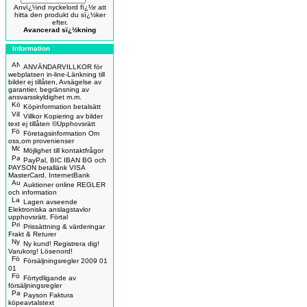
Anvï¿½nd nyckelord fï¿½r att
hitta den produkt du sï¿½ker
efter.
Avancerad sï¿½kning
Information
ANVÄNDARVILLKOR för
webplatsen in-line-Länkning till
bilder ej tillåten, Avsägelse av
garantier, begränsning av
ansvarsskyldighet m.m.
Köpinformation betalsätt
Villkor Kopiering av bilder
text ej tillåten ©Upphovsrätt
Företagsinformation Om
oss,om provenienser
Möjlighet till kontaktfrågor
PayPal, BIC IBAN BG och
PAYSON betallänk VISA
MasterCard, InternetBank
Auktioner online REGLER
och information
Lagen avseende
Elektroniska anslagstavlor
upphovsrätt. Förtal
Prissättning & värderingar
Frakt & Returer
Ny kund! Registrera dig!
Varukorg! Lösenord!
Försäljningsregler 2009 01
01
Förtydligande av
försäljningsregler
Payson Faktura
köpeavtalstext