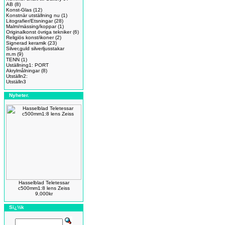
AB
(8)
Konst-Glas
(12)
Konstnär utställning nu
(1)
Litografier/Etsningar
(28)
Malm/mässing/koppar
(1)
Originalkonst övriga tekniker
(6)
Religiös konst/ikoner
(2)
Signerad keramik
(23)
Silver,guld silverljusstakar
m.m
(9)
TENN
(1)
Uställning1: PORT
Akrylmålningar
(8)
Utställn2:
Utställn3
Nyheter.
Hasselblad Teletessar
c500mm1:8 lens Zeiss
9,000kr
Sï¿½k