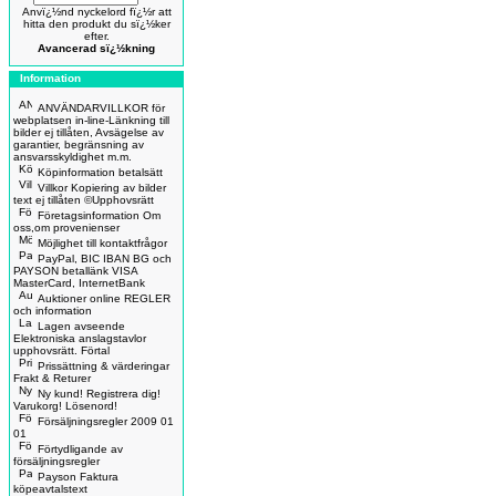
Anvï¿½nd nyckelord fï¿½r att
hitta den produkt du sï¿½ker
efter.
Avancerad sï¿½kning
Information
ANVÄNDARVILLKOR för
webplatsen in-line-Länkning till
bilder ej tillåten, Avsägelse av
garantier, begränsning av
ansvarsskyldighet m.m.
Köpinformation betalsätt
Villkor Kopiering av bilder
text ej tillåten ©Upphovsrätt
Företagsinformation Om
oss,om provenienser
Möjlighet till kontaktfrågor
PayPal, BIC IBAN BG och
PAYSON betallänk VISA
MasterCard, InternetBank
Auktioner online REGLER
och information
Lagen avseende
Elektroniska anslagstavlor
upphovsrätt. Förtal
Prissättning & värderingar
Frakt & Returer
Ny kund! Registrera dig!
Varukorg! Lösenord!
Försäljningsregler 2009 01
01
Förtydligande av
försäljningsregler
Payson Faktura
köpeavtalstext