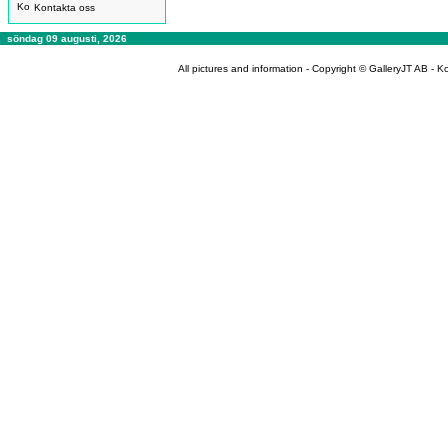
Kontakta oss
söndag 09 augusti, 2026
All pictures and information - Copyright © GalleryJT AB -