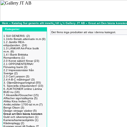
Hem
»
Katalog Sui generis allt innehï¿½ll ï¿½ Gallery JT AB
»
Great art Den bästa konsten
Kategorier
Det finns inga produkter att visa i denna kategori.
1 SUI GENERIS:
(2)
1.1Info Betaln.alternativ m.m
(9)
1.2 Jämför REA-
erbjudanden.
(24)
1.3 LÄNKAR Art-Price butik
m.m.
(6)
1.4 I Bank Brittiska
Romantikens
(1)
2.0 Konst säkert förvar
(23)
2.1 OPPONENTERNA!
Förvaring bank
(3)
2.2 Impressionister från
Sverige
(2)
2.3 Carl Larsson
(3)
2.4 A-B-C målningar!
(3)
3. Oljemålningar/original
(55)
5. Speciella erbjudanden!
(10)
6. AUKTIONER online Lämna
BUD nu
(16)
7.Akvareller/Gouacher
(15)
Affischer sign/sällsynta
(5)
Afrika Kina Indien
(2)
Antikt,möbler 1700-tal m.m
(7)
Bengt Olson
(3)
Design vintage väskor
(5)
Great art Den bästa konsten
Guld och silversmycken
(1)
Kamera/kameraobjektiv
(1)
Klädesplagg
(2)
Kommer snart till Gallery JT