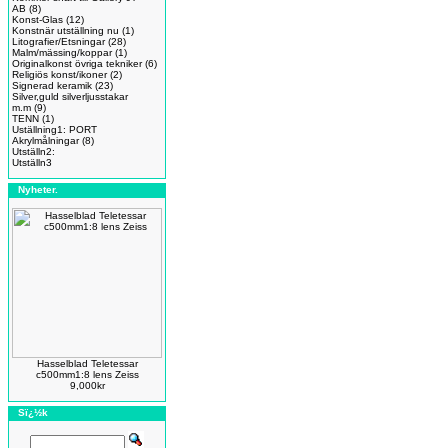
AB
(8)
Konst-Glas
(12)
Konstnär utställning nu
(1)
Litografier/Etsningar
(28)
Malm/mässing/koppar
(1)
Originalkonst övriga tekniker
(6)
Religiös konst/ikoner
(2)
Signerad keramik
(23)
Silver,guld silverljusstakar
m.m
(9)
TENN
(1)
Uställning1: PORT
Akrylmålningar
(8)
Utställn2:
Utställn3
Nyheter.
Hasselblad Teletessar
c500mm1:8 lens Zeiss
9,000kr
Sï¿½k