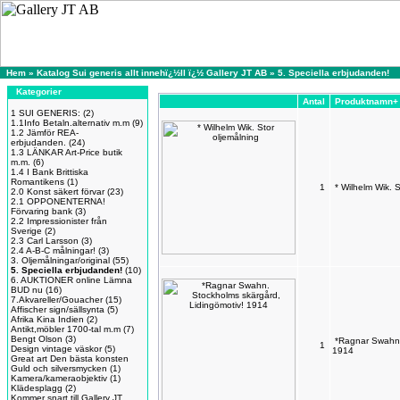
Hem
»
Katalog Sui generis allt innehï¿½ll ï¿½ Gallery JT AB
»
5. Speciella erbjudanden!
Kategorier
Antal
Produktnamn+
1 SUI GENERIS:
(2)
1.1Info Betaln.alternativ m.m
(9)
1.2 Jämför REA-
erbjudanden.
(24)
1.3 LÄNKAR Art-Price butik
m.m.
(6)
1.4 I Bank Brittiska
Romantikens
(1)
1
* Wilhelm Wik. S
2.0 Konst säkert förvar
(23)
2.1 OPPONENTERNA!
Förvaring bank
(3)
2.2 Impressionister från
Sverige
(2)
2.3 Carl Larsson
(3)
2.4 A-B-C målningar!
(3)
3. Oljemålningar/original
(55)
5. Speciella erbjudanden!
(10)
6. AUKTIONER online Lämna
BUD nu
(16)
7.Akvareller/Gouacher
(15)
Affischer sign/sällsynta
(5)
Afrika Kina Indien
(2)
Antikt,möbler 1700-tal m.m
(7)
Bengt Olson
(3)
*Ragnar Swahn.
1
Design vintage väskor
(5)
1914
Great art Den bästa konsten
Guld och silversmycken
(1)
Kamera/kameraobjektiv
(1)
Klädesplagg
(2)
Kommer snart till Gallery JT