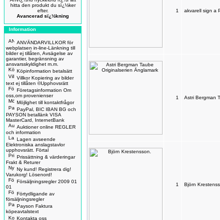
hitta den produkt du sï¿½ker
efter.
1
akvarell sign a
Avancerad sï¿½kning
Information
ANVÄNDARVILLKOR för
webplatsen in-line-Länkning till
bilder ej tillåten, Avsägelse av
garantier, begränsning av
ansvarsskyldighet m.m.
Köpinformation betalsätt
Villkor Kopiering av bilder
text ej tillåten ©Upphovsrätt
Företagsinformation Om
oss,om provenienser
1
Astri Bergman 
Möjlighet till kontaktfrågor
PayPal, BIC IBAN BG och
PAYSON betallänk VISA
MasterCard, InternetBank
Auktioner online REGLER
och information
Lagen avseende
Elektroniska anslagstavlor
upphovsrätt. Förtal
Prissättning & värderingar
Frakt & Returer
Ny kund! Registrera dig!
Varukorg! Lösenord!
Försäljningsregler 2009 01
1
Björn Krestens
01
Förtydligande av
försäljningsregler
Payson Faktura
köpeavtalstext
Kontakta oss