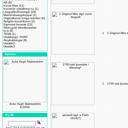
AB
(8)
Konst-Glas
(12)
Konstnär utställning nu
(1)
Litografier/Etsningar
(28)
Malm/mässing/koppar
(1)
Originalkonst övriga tekniker
(6)
Religiös konst/ikoner
(2)
Signerad keramik
(23)
Silver,guld silverljusstakar
m.m
(9)
1
1 Original Miro s
TENN
(1)
Uställning1: PORT
Akrylmålningar
(8)
Utställn2:
Utställn3
Nyheter.
1
1700-tals ljusst
Acke Hugh Malmeström
8,000kr
Sï¿½k
Anvï¿½nd nyckelord fï¿½r att