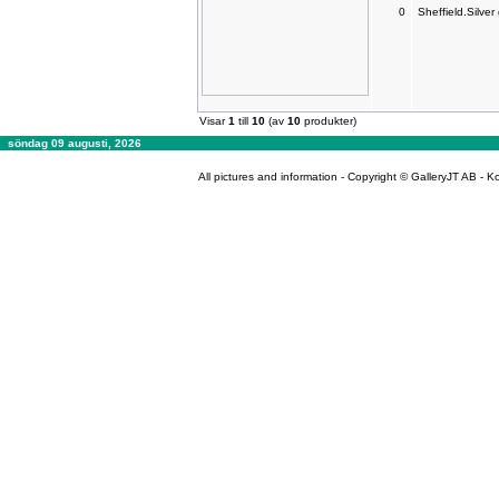
0
Sheffield.Silve
Visar
1
till
10
(av
10
produkter)
söndag 09 augusti, 2026
All pictures and information - Copyright © GalleryJT AB -